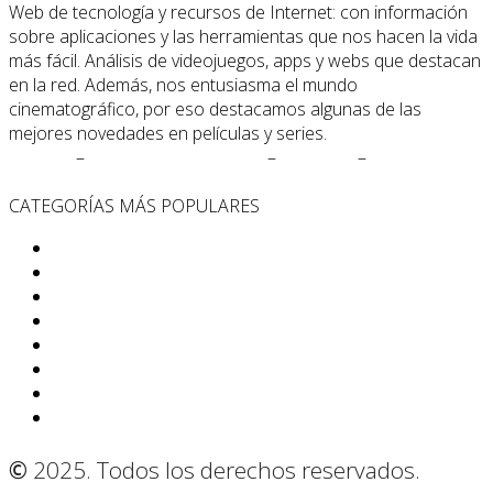
Web de tecnología y recursos de Internet: con información
sobre aplicaciones y las herramientas que nos hacen la vida
más fácil. Análisis de videojuegos, apps y webs que destacan
en la red. Además, nos entusiasma el mundo
cinematográfico, por eso destacamos algunas de las
mejores novedades en películas y series.
Cookies
–
Políticas de Privacidad
–
Contacto
–
Quiénes
Somos
CATEGORÍAS MÁS POPULARES
App
Internet
Cine y Televisión
Noticias
Curiosidades
Criptomonedas
Correo
Gadgets
©
2025. Todos los derechos reservados.