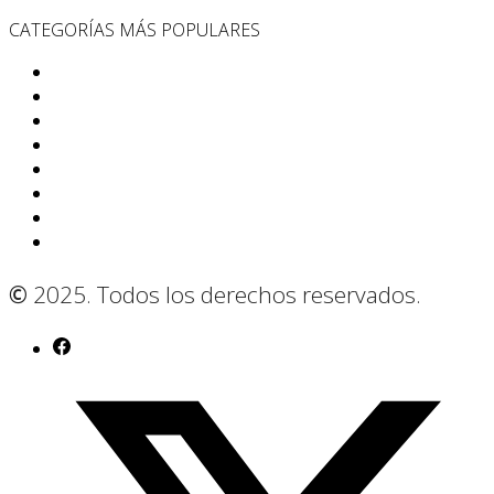
Somos
CATEGORÍAS MÁS POPULARES
App
Internet
Cine y Televisión
Noticias
Curiosidades
Criptomonedas
Correo
Gadgets
©
2025. Todos los derechos reservados.