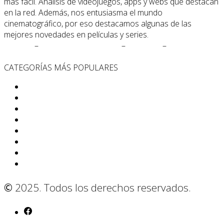
más fácil. Análisis de videojuegos, apps y webs que destacan
en la red. Además, nos entusiasma el mundo
cinematográfico, por eso destacamos algunas de las
mejores novedades en películas y series.
Cookies
–
Políticas de Privacidad
–
Contacto
–
Quiénes
Somos
CATEGORÍAS MÁS POPULARES
App
Internet
Cine y Televisión
Noticias
Curiosidades
Criptomonedas
Correo
Gadgets
©
2025. Todos los derechos reservados.